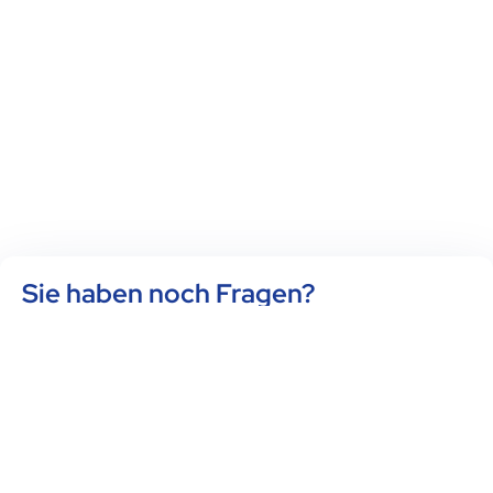
Sie haben noch Fragen?
Wir freuen uns auf Ihre Anfrage für eine unverbindliche
Erstberatung.
Steuerfragen sind äußerst komplex. Deshalb werden Sie
bei uns umfassend betreut: Wir decken von der Finanz-
und Lohnbuchhaltung über sämtliche Arten von
Steuererklärungen bis hin zum Jahresabschluss alle
Aspekte ab. Durch strategische Beratung tragen wir dazu